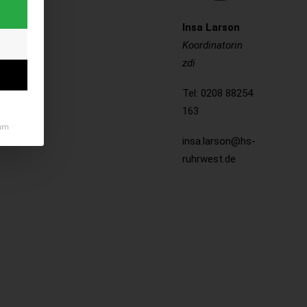
Insa Larson
Koordinatorin
zdi
Tel: 0208 88254
163
um
insa.larson@hs-
ruhrwest.de