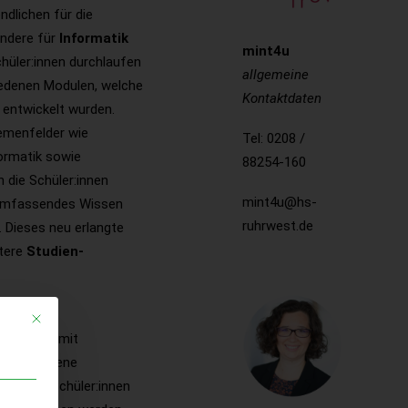
dlichen für die
ondere für
Informatik
mint4u
chüler:innen durchlaufen
allgemeine
hiedenen Modulen, welche
Kontaktdaten
 entwickelt wurden.
emenfelder wie
Tel: 0208 /
nformatik sowie
88254-160
 die Schüler:innen
mint4u@hs-
n umfassendes Wissen
ruhrwest.de
e. Dieses neu erlangte
itere
Studien-
heit, um
Mit diesem Button wird der Dialog geschlossen. Seine Funktionalität ist ide
chen und mit
ür das eigene
mit den Schüler:innen