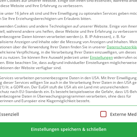
zen Cookies auf unserer Website. Einige von ihnen sind essenziell, während and
kann beispielsweise auf Praktika im Unternehm
 diese Website und Ihre Erfahrung zu verbessern.
e unter 16 Jahre alt sind und Ihre Einwilligung zu optionalen Services geben möc
Für die
Zusammenarbeit
mit Ihrem Unternehm
 Sie Ihre Erziehungsberechtigten um Erlaubnis bitten.
verschiedene Möglichkeiten, beispielsweise in F
rwenden Cookies und andere Technologien auf unserer Website. Einige von ihnen
eines medialen Inputs, einer Praxiseinheit etc. F
ell, während andere uns helfen, diese Website und Ihre Erfahrung zu verbessern
nbezogene Daten können verarbeitet werden (z. B. IP-Adressen), z. B. für
Beteiligungsmöglichkeiten Ihrerseits sind wir s
alisierte Anzeigen und Inhalte oder die Messung von Anzeigen und Inhalten.
Wei
uns einfach an!
ationen über die Verwendung Ihrer Daten finden Sie in unserer
Datenschutzerkl
eht keine Verpflichtung, in die Verarbeitung Ihrer Daten einzuwilligen, um dieses
t zu nutzen.
Sie können Ihre Auswahl jederzeit unter
Einstellungen
widerrufen o
Das Projekt wird gefördert durch:
en.
Bitte beachten Sie, dass aufgrund individueller Einstellungen möglicherweise
nktionen der Website verfügbar sind.
Services verarbeiten personenbezogene Daten in den USA. Mit Ihrer Einwilligung
 dieser Services willigen Sie auch in die Verarbeitung Ihrer Daten in den USA 
 (1) lit. a GDPR ein. Der EuGH stuft die USA als ein Land mit unzureichendem
chutz nach EU-Standards ein. Es besteht beispielsweise die Gefahr, dass US-Be
enbezogene Daten in Überwachungsprogrammen verarbeiten, ohne dass für
erinnen und Europäer eine Klagemöglichkeit besteht.
gt eine Liste der Service-Gruppen, für die eine Einwilligung erte
Essenziell
Externe Med
Einstellungen speichern & schließen