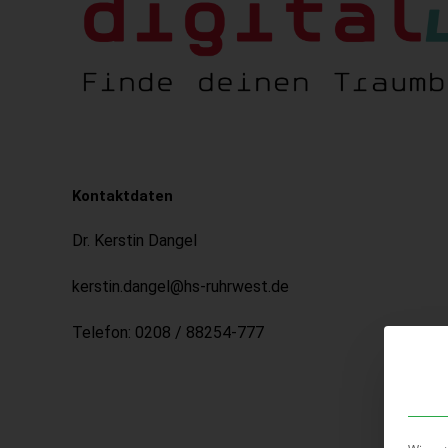
Kontaktdaten
Dr. Kerstin Dangel
kerstin.dangel@hs-ruhrwest.de
Telefon: 0208 / 88254-777