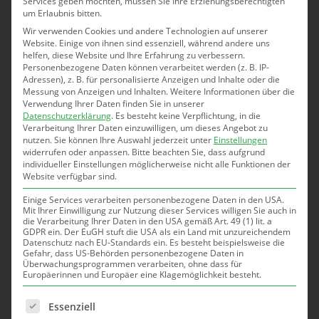
Services geben möchten, müssen Sie Ihre Erziehungsberechtigten
Funktionalitäten der Roboter erforschen und eigene
um Erlaubnis bitten.
kreative Lösungen entwickeln. Darüber hinaus erfahren
Wir verwenden Cookies und andere Technologien auf unserer
sie, wie Virtual Reality-Anwendungen die Interaktion mit
Website. Einige von ihnen sind essenziell, während andere uns
helfen, diese Website und Ihre Erfahrung zu verbessern.
Robotern verändern. Die Teilnahme am Workshop bietet
Personenbezogene Daten können verarbeitet werden (z. B. IP-
eine spannende Gelegenheit, die Rolle von Kreativität und
Adressen), z. B. für personalisierte Anzeigen und Inhalte oder die
Messung von Anzeigen und Inhalten.
Weitere Informationen über die
Ingenieurkunst bei der Gestaltung zukunftsweisender
Verwendung Ihrer Daten finden Sie in unserer
Technologien zu reflektieren.
Datenschutzerklärung
.
Es besteht keine Verpflichtung, in die
Verarbeitung Ihrer Daten einzuwilligen, um dieses Angebot zu
nutzen.
Sie können Ihre Auswahl jederzeit unter
Einstellungen
Fachrichtung:
Informatik, Psychologie •
Dauer
: 4 h
widerrufen oder anpassen.
Bitte beachten Sie, dass aufgrund
individueller Einstellungen möglicherweise nicht alle Funktionen der
•
Alter:
ab 7. Klasse •
Anzahl SuS:
15
Website verfügbar sind.
Einige Services verarbeiten personenbezogene Daten in den USA.
Mit Ihrer Einwilligung zur Nutzung dieser Services willigen Sie auch in
die Verarbeitung Ihrer Daten in den USA gemäß Art. 49 (1) lit. a
GDPR ein. Der EuGH stuft die USA als ein Land mit unzureichendem
Datenschutz nach EU-Standards ein. Es besteht beispielsweise die
Gefahr, dass US-Behörden personenbezogene Daten in
Überwachungsprogrammen verarbeiten, ohne dass für
Unterstützt und
Europäerinnen und Europäer eine Klagemöglichkeit besteht.
gefördert von:
Es folgt eine Liste der Service-Gruppen, für die eine Einwill
Essenziell