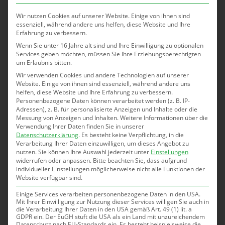
testen wir in unserem neuen HRW-Garten die
Wir nutzen Cookies auf unserer Website. Einige von ihnen sind
automatische Bewässerung und Beschattung mit
essenziell, während andere uns helfen, diese Website und Ihre
Kontrolle von unterwegs per App!
Erfahrung zu verbessern.
Wenn Sie unter 16 Jahre alt sind und Ihre Einwilligung zu optionalen
Services geben möchten, müssen Sie Ihre Erziehungsberechtigten
um Erlaubnis bitten.
• Wasserturmbau „Aquarius“
Wir verwenden Cookies und andere Technologien auf unserer
Website. Einige von ihnen sind essenziell, während andere uns
Wasser ist ein wichtiges Gut und gerade perspektivisch
helfen, diese Website und Ihre Erfahrung zu verbessern.
Personenbezogene Daten können verarbeitet werden (z. B. IP-
wird Wasser immer noch wertvoller werden. In
Adressen), z. B. für personalisierte Anzeigen und Inhalte oder die
Wassertürmen kann Wasser gespeichert,
Messung von Anzeigen und Inhalten.
Weitere Informationen über die
Verwendung Ihrer Daten finden Sie in unserer
zwischengelagert und an Haushalte in der Nähe gepumpt
Datenschutzerklärung
.
Es besteht keine Verpflichtung, in die
werden. Doch wie funktioniert ein solcher Turm und wie
Verarbeitung Ihrer Daten einzuwilligen, um dieses Angebot zu
nutzen.
Sie können Ihre Auswahl jederzeit unter
Einstellungen
kann man einen solchen Turm selbst bauen?
widerrufen oder anpassen.
Bitte beachten Sie, dass aufgrund
Gemeinsam bauen wir den Wasserturm „Aquarius“. Mach
individueller Einstellungen möglicherweise nicht alle Funktionen der
Website verfügbar sind.
mit und sei dabei!
Einige Services verarbeiten personenbezogene Daten in den USA.
Mit Ihrer Einwilligung zur Nutzung dieser Services willigen Sie auch in
die Verarbeitung Ihrer Daten in den USA gemäß Art. 49 (1) lit. a
• Young Makers: Wir bringen Licht ins Dunkel!
GDPR ein. Der EuGH stuft die USA als ein Land mit unzureichendem
Datenschutz nach EU-Standards ein. Es besteht beispielsweise die