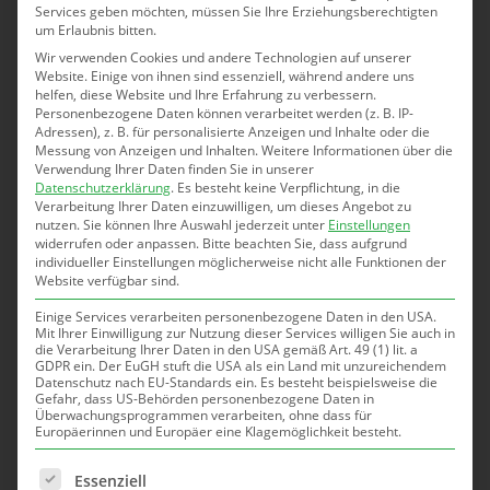
mühelos codebasierte Muster zu erstellen. Von
Services geben möchten, müssen Sie Ihre Erziehungsberechtigten
um Erlaubnis bitten.
einfachen, schönen Formen bis hin zu komplexen
Wir verwenden Cookies und andere Technologien auf unserer
Designs ist alles möglich. Und das Beste: Die
Website. Einige von ihnen sind essenziell, während andere uns
Schüler:innen sticken ihr selbst erstelltes,
helfen, diese Website und Ihre Erfahrung zu verbessern.
Personenbezogene Daten können verarbeitet werden (z. B. IP-
computergeneriertes Muster anschließend auf Stoff
Adressen), z. B. für personalisierte Anzeigen und Inhalte oder die
aus. Ein Workshop mit viel Raum für Kreativität!
Messung von Anzeigen und Inhalten.
Weitere Informationen über die
Verwendung Ihrer Daten finden Sie in unserer
Datenschutzerklärung
.
Es besteht keine Verpflichtung, in die
Fachrichtung:
Elektrotechnik, Mess- und
Verarbeitung Ihrer Daten einzuwilligen, um dieses Angebot zu
Sensortechnik, Kunst •
Dauer
: 6 h •
Alter:
ab 7. Klasse •
nutzen.
Sie können Ihre Auswahl jederzeit unter
Einstellungen
widerrufen oder anpassen.
Bitte beachten Sie, dass aufgrund
Anzahl SuS:
10
individueller Einstellungen möglicherweise nicht alle Funktionen der
Website verfügbar sind.
Einige Services verarbeiten personenbezogene Daten in den USA.
Mit Ihrer Einwilligung zur Nutzung dieser Services willigen Sie auch in
die Verarbeitung Ihrer Daten in den USA gemäß Art. 49 (1) lit. a
GDPR ein. Der EuGH stuft die USA als ein Land mit unzureichendem
Datenschutz nach EU-Standards ein. Es besteht beispielsweise die
Gefahr, dass US-Behörden personenbezogene Daten in
Überwachungsprogrammen verarbeiten, ohne dass für
Europäerinnen und Europäer eine Klagemöglichkeit besteht.
Unterstützt und
Es folgt eine Liste der Service-Gruppen, für die eine Einwill
Essenziell